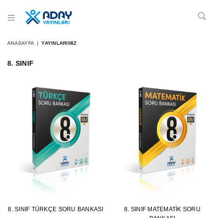
A
D
ANASAYFA
|
YAYINLARIMIZ
A
Y
8. SINIF
Y
A
Y
I
N
L
A
R
I
8. SINIF TÜRKÇE SORU BANKASI
8. SINIF MATEMATIK SORU